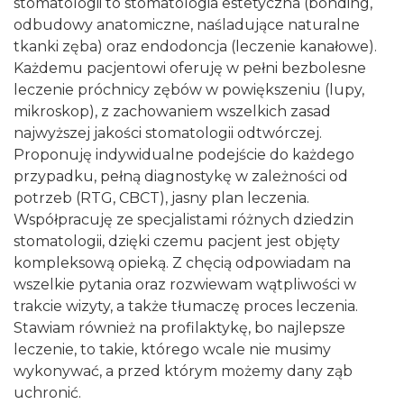
stomatologii to stomatologia estetyczna (bonding,
odbudowy anatomiczne, naśladujące naturalne
tkanki zęba) oraz endodoncja (leczenie kanałowe).
Każdemu pacjentowi oferuję w pełni bezbolesne
leczenie próchnicy zębów w powiększeniu (lupy,
mikroskop), z zachowaniem wszelkich zasad
najwyższej jakości stomatologii odtwórczej.
Proponuję indywidualne podejście do każdego
przypadku, pełną diagnostykę w zależności od
potrzeb (RTG, CBCT), jasny plan leczenia.
Współpracuję ze specjalistami różnych dziedzin
stomatologii, dzięki czemu pacjent jest objęty
kompleksową opieką. Z chęcią odpowiadam na
wszelkie pytania oraz rozwiewam wątpliwości w
trakcie wizyty, a także tłumaczę proces leczenia.
Stawiam również na profilaktykę, bo najlepsze
leczenie, to takie, którego wcale nie musimy
wykonywać, a przed którym możemy dany ząb
uchronić.