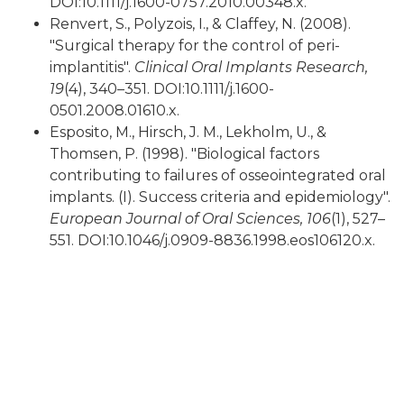
DOI:10.1111/j.1600-0757.2010.00348.x.
Renvert, S., Polyzois, I., & Claffey, N. (2008).
"Surgical therapy for the control of peri-
implantitis".
Clinical Oral Implants Research,
19
(4), 340–351. DOI:10.1111/j.1600-
0501.2008.01610.x.
Esposito, M., Hirsch, J. M., Lekholm, U., &
Thomsen, P. (1998). "Biological factors
contributing to failures of osseointegrated oral
implants. (I). Success criteria and epidemiology".
European Journal of Oral Sciences, 106
(1), 527–
551. DOI:10.1046/j.0909-8836.1998.eos106120.x.