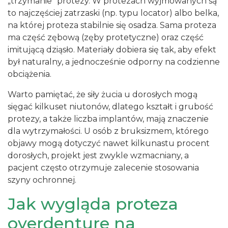
„trzymanie” protezy. W protezach wyjmowanych są
to najczęściej zatrzaski (np. typu locator) albo belka,
na której proteza stabilnie się osadza. Sama proteza
ma część zębową (zęby protetyczne) oraz część
imitującą dziąsło. Materiały dobiera się tak, aby efekt
był naturalny, a jednocześnie odporny na codzienne
obciążenia.
Warto pamiętać, że siły żucia u dorosłych mogą
sięgać kilkuset niutonów, dlatego kształt i grubość
protezy, a także liczba implantów, mają znaczenie
dla wytrzymałości. U osób z bruksizmem, którego
objawy mogą dotyczyć nawet kilkunastu procent
dorosłych, projekt jest zwykle wzmacniany, a
pacjent często otrzymuje zalecenie stosowania
szyny ochronnej.
Jak wygląda proteza
overdenture na